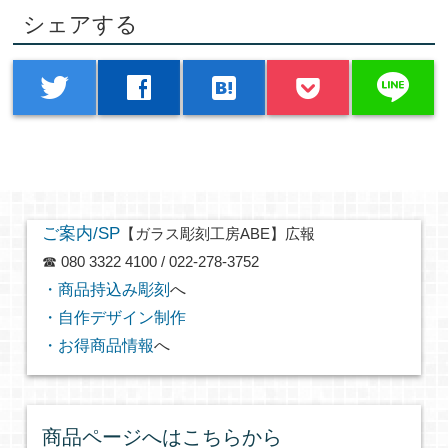
シェアする
line
twitter
facebook
hatenabookmark
ご案内/SP
【ガラス彫刻工房ABE】広報
☎ 080 3322 4100 / 022-278-3752
・商品持込み彫刻
へ
・自作デザイン制作
・お得商品情報
へ
商品ページへはこちらから