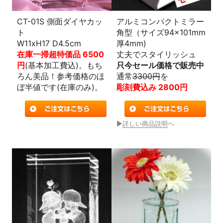
CT-01S 側面ダイヤカッ
アルミコンパクトミラー
ト
角型（サイズ94×101mm
W11xH17 D4.5cm
厚4mm)
在庫一掃超特価品 6500
丈夫でスタイリッシュ
円
(基本加工費込)。もち
只今セール価格で販売中
ろん美品！参考価格のほ
通常
3300円
を
ぼ半値です(在庫のみ)。
彫刻費込み 2800円
▶
詳しい商品説明
へ