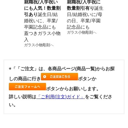
就職祝/入学祝い
就職祝/入学祝に
にも人気！数量割
数量割引有り
誕生
引あり
誕生日/結
日/結婚祝いに/母
婚祝いに、卒業/
の日、卒業/卒園
卒園記念品にも
記念品にも
ガラス小物彫刻
へ
蓋つきガラス小物
入
ガラス小物彫刻
へ
◉
「ご注文」は、各商品ページ(商品一覧)からお探
「
しの商品に行き
ボタンか
ボタンからお願いします。
詳しい説明は
「ご利用(注文)ガイド」
をご覧くださ
い。