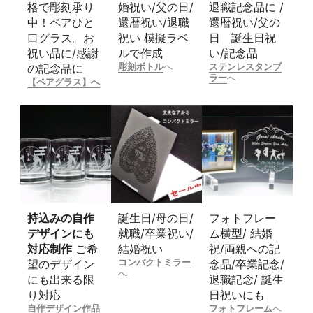
格で彫刻承り
婚祝い/父の日/
退職記念品に /
中！ペアひと
還暦祝い/退職
還暦祝い/父の
口グラス。お
祝い 模擬ラベ
日 誕生日祝
祝い品に/感謝
ルで作成
い/記念品
彫刻ボトル
へ
ステンレスタンブ
の記念品に
ラー
へ
【ペアグラス】へ
持込みの自作
誕生日/母の日/
フォトフレー
デザインにも
就職/卒業祝い/
ム横型/ 結婚
対応制作
ご希
結婚祝い
祝/両親への記
コンパクトミラー
望のデザイン
念品/卒業記念/
へ
にも出来る限
退職記念/ 誕生
り対応
日祝いにも
自作デザイン作品
フォトフレーム
へ