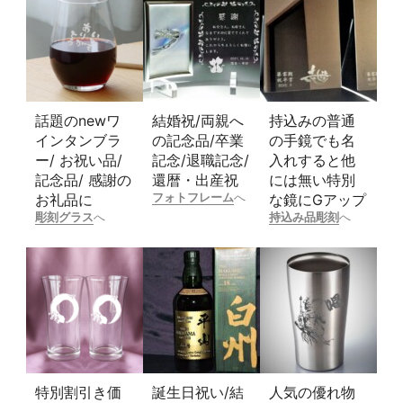
話題のnewワ
結婚祝/両親へ
持込みの普通
インタンブラ
の記念品/卒業
の手鏡でも名
ー/ お祝い品/
記念/退職記念/
入れすると他
記念品/ 感謝の
還暦・出産祝
には無い特別
フォトフレーム
へ
お礼品に
な鏡にGアップ
彫刻グラス
へ
持込み品彫刻
へ
特別割引き価
誕生日祝い/結
人気の優れ物