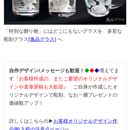
「特別な贈り物」にはどこにもないグラスを 多彩な
彫刻グラス
[逸品グラス]
へ
自作デザイン/メッセージも歓迎！
◆
◆
◆
増えてま
す
『お客様作成の、またご要望のオリジナルデザ
インや直筆原稿も大歓迎』
ご自身が作成したオ
リジナルデザインで彫刻、なお一層プレゼントの
価値観アップ！
詳しくはこちらの▶
お客様オリジナルデザイン作
品例/入稿の注意点ページ
へ