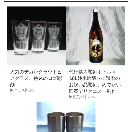
人気のデカいクラウトビ
代行購入彫刻ボトル＜
アグラス、持込のロゴ彫
1.8L純米吟醸＞に還暦の
刻
お祝い品彫刻、めでたい
▶グラス彫刻
へ
図案でリクエスト制作
▶彫刻ボトル
へ