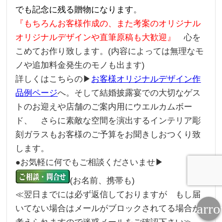
でも記念に残る贈物になります
。
『もちろんお客様作成の、また考案のオリジナル
オリジナルデザインや直筆原稿も大歓迎』
心を
こめてお作り致します。(内容によっては無理なモ
ノや追加料金発生のモノも出ます)
詳しくはこちらの▶
お客様オリジナルデザイン作
品例ページ
へ。そして結婚披露宴での大切なゲス
トのお迎えや店舗のご案内用にウエルカムボー
ド、 さらに素敵な空間を演出するインテリア彫
刻ガラスもお客様のご予算をお聞きしおつくり致
します。
●お気軽に何でもご相談くださいませ▶
(お名前、携帯も)
≪翌日までには必ず返信しておりますが もし届
arr
いてない場合はメールがブロックされてる場合が