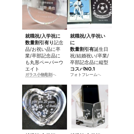
就職祝/入学祝に
就職祝/入学祝い
数量割引有り
記念
に
品/お祝い品に卒
数量割引有
誕生日
業/卒部記念品に
祝/結婚祝い/卒業/
も丸形ペーパーウ
卒部記念品に縦型
エイト
コスパNO.1
ガラス小物彫刻
へ
フォトフレーム
へ