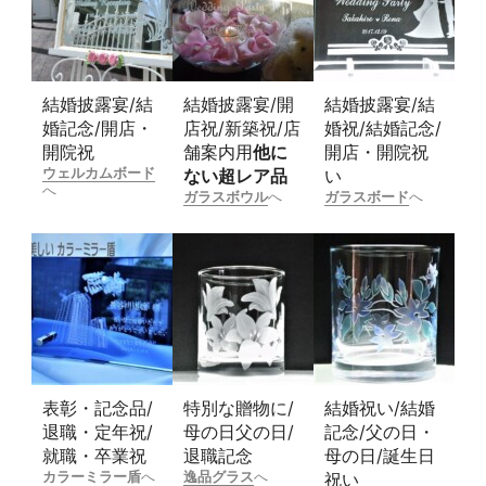
結婚披露宴/結
結婚披露宴/開
結婚披露宴/結
婚記念/開店・
店祝/新築祝/店
婚祝/結婚記念/
開院祝
舗案内用
他に
開店・開院祝
ウェルカムボード
ない超レア品
い
へ
ガラスボウル
へ
ガラスボード
へ
表彰・記念品/
特別な贈物に/
結婚祝い/結婚
退職・定年祝/
母の日父の日/
記念/父の日・
就職・卒業祝
退職記念
母の日/誕生日
カラーミラー盾
へ
逸品グラス
へ
祝い