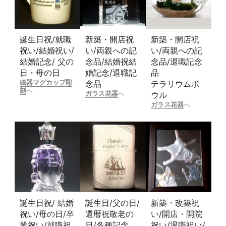
誕生日祝/就職
新築・開店祝
新築・開店祝
祝い/結婚祝い/
い/両親への記
い/両親への記
結婚記念/ 父の
念品/結婚祝結
念品/退職記念
日・母の日
婚記念/退職記
品
磁器マグカップ彫
念品
テラリウムボ
刻
へ
ガラス花器
へ
ウル
ガラス花器
へ
誕生日祝/ 結婚
誕生日/父の日/
新築・改築祝
祝い/母の日/卒
還暦祝敬老の
い/開店・開院
業祝い/就職祝
日/各種記念
祝い/退職祝い/