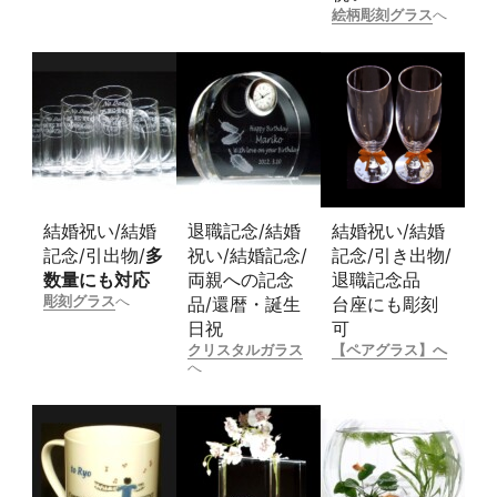
絵柄彫刻グラス
へ
結婚祝い/結婚
退職記念/結婚
結婚祝い/結婚
記念/引出物/
多
祝い/結婚記念/
記念/引き出物/
数量にも対応
両親への記念
退職記念品
彫刻グラス
へ
品/還暦・誕生
台座にも彫刻
日祝
可
クリスタルガラス
【ペアグラス】へ
へ