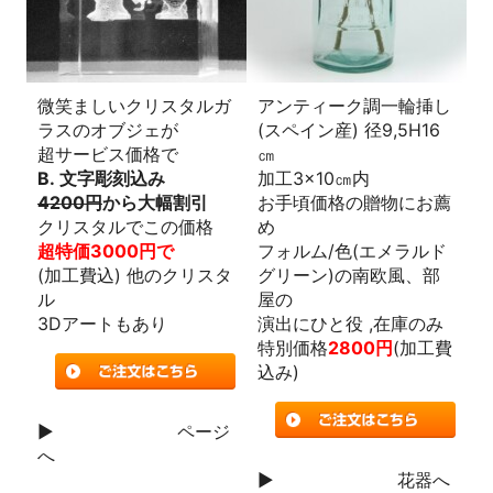
微笑ましいクリスタルガ
アンティーク調一輪挿し
ラスのオブジェが
(スペイン産) 径9,5H16
超サービス価格で
㎝
B. 文字彫刻込み
加工3×10㎝内
4200円
から大幅割引
お手頃価格の贈物にお薦
クリスタルでこの価格
め
超特価3000円で
フォルム/色(エメラルド
(加工費込) 他のクリスタ
グリーン)の南欧風、部
ル
屋の
3Dアートもあり
演出にひと役 ,在庫のみ
特別価格
2800円
(加工費
込み)
▶
詳しい商品説明
ページ
へ
▶
詳しい商品説明
花器へ