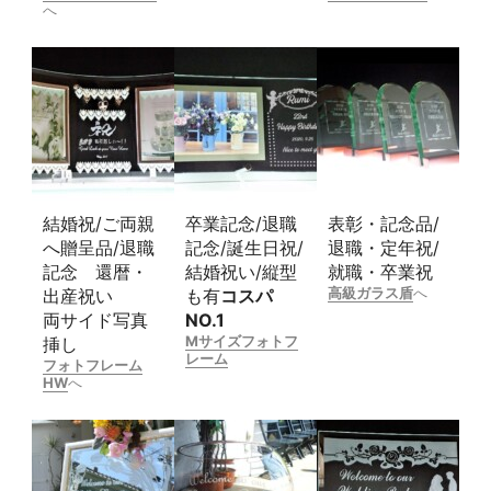
へ
結婚祝/ご両親
卒業記念/退職
表彰・記念品/
へ贈呈品/退職
記念/誕生日祝/
退職・定年祝/
記念 還暦・
結婚祝い/縦型
就職・卒業祝
高級ガラス盾
へ
出産祝い
も有
コスパ
両サイド写真
NO.1
Mサイズフォトフ
挿し
レーム
フォトフレーム
HW
へ