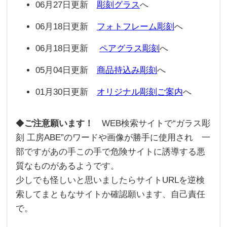
06月27日更新
彫刻グラス
へ
06月18日更新
フォトフレーム彫刻
へ
06月18日更新
ペアグラス彫刻
へ
05月04日更新
商品持込み彫刻
へ
01月30日更新
オリジナル彫刻ご案内
へ
◆
ご注意願います！
WEB検索サイトで“ガラス彫
刻 工房ABE”のワードや画像が勝手に使用され 一
部ですがあの手この手で危険サイトに誘導する悪
質なものがあるようです。
少しでも怪しいと思いましたらサイトURLを逆検
索してまともなサイトか確認願います、自己責任
で。