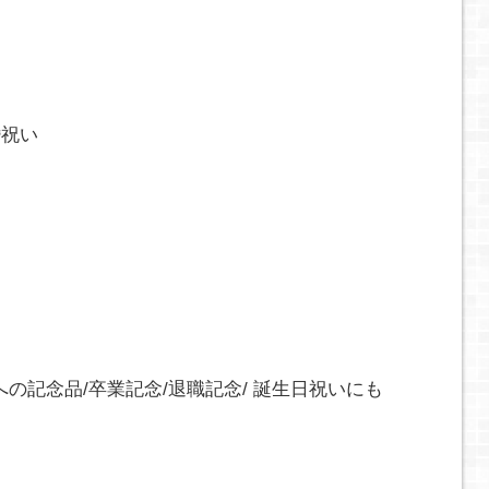
婚祝い
への記念品/卒業記念/退職記念/ 誕生日祝いにも