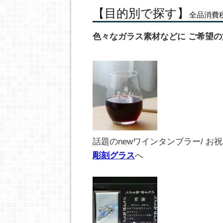
【目的別で探す】
全品消費
色々なガラス素材などに ご希望
話題のnewワインタンブラー/ お祝
彫刻グラス
へ