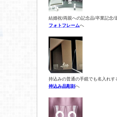
結婚祝/両親への記念品/卒業記念/
フォトフレーム
へ
持込みの普通の手鏡でも名入れす
持込み品彫刻
へ