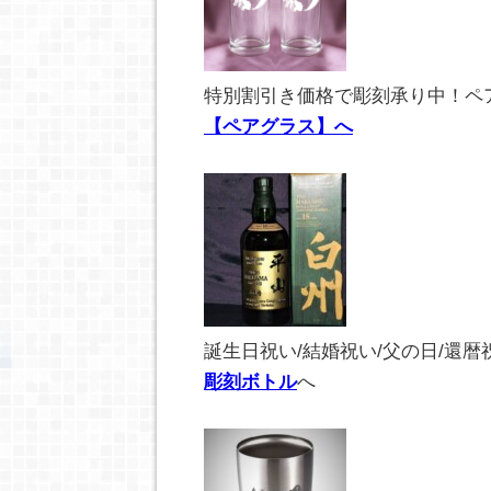
特別割引き価格で彫刻承り中！ペ
【ペアグラス】へ
誕生日祝い/結婚祝い/父の日/還暦
彫刻ボトル
へ