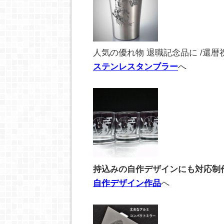
人気の優れ物 退職記念品に /還暦
ステンレスタンブラー
へ
持込みの自作デザインにも対応制
自作デザイン作品
へ