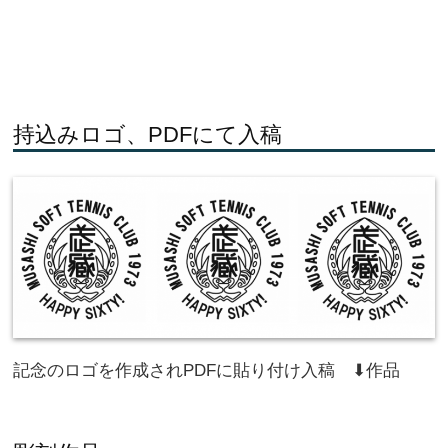
持込みロゴ、PDFにて入稿
記念のロゴを作成されPDFに貼り付け入稿 ⬇作品