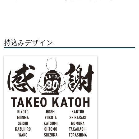
持込みデザイン