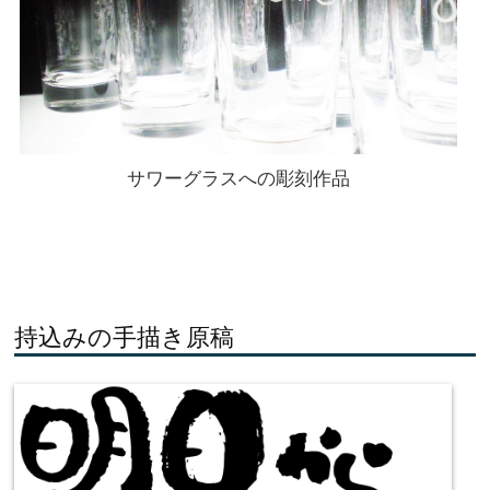
サワーグラスへの彫刻作品
持込みの手描き原稿