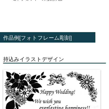
作品例[フォトフレーム彫刻]
持込みイラストデザイン