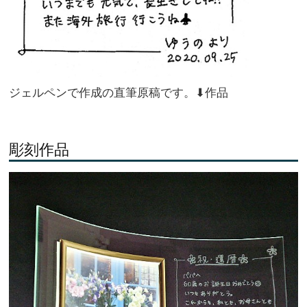
ジェルペンで作成の直筆原稿です。⬇作品
彫刻作品