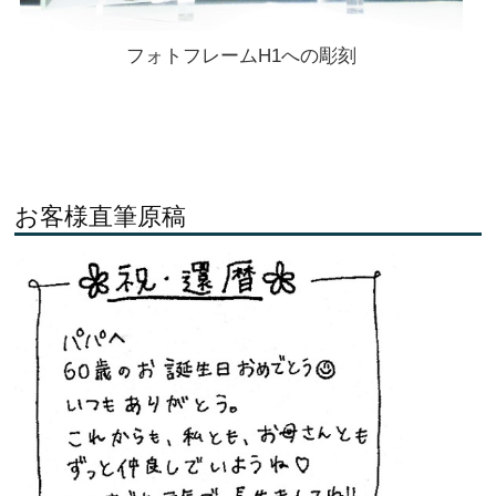
フォトフレームH1への彫刻
お客様直筆原稿