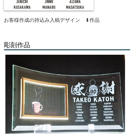
お客様作成の持込み入稿デザイン ⬇作品
彫刻作品