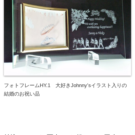
フォトフレームHY.1 大好きJohnny’sイラスト入りの
結婚のお祝い品