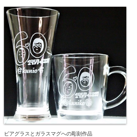
ビアグラスとガラスマグへの彫刻作品