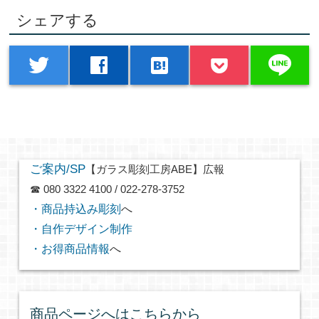
シェアする
line
twitter
facebook
hatenabookmark
ご案内/SP
【ガラス彫刻工房ABE】広報
☎ 080 3322 4100 / 022-278-3752
・商品持込み彫刻
へ
・自作デザイン制作
・お得商品情報
へ
商品ページへはこちらから