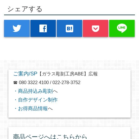
シェアする
line
twitter
facebook
hatenabookmark
ご案内/SP
【ガラス彫刻工房ABE】広報
☎ 080 3322 4100 / 022-278-3752
・商品持込み彫刻
へ
・自作デザイン制作
・お得商品情報
へ
商品ページへはこちらから