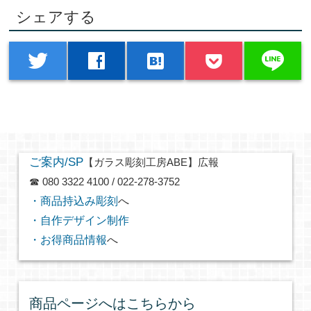
シェアする
line
twitter
facebook
hatenabookmark
ご案内/SP
【ガラス彫刻工房ABE】広報
☎ 080 3322 4100 / 022-278-3752
・商品持込み彫刻
へ
・自作デザイン制作
・お得商品情報
へ
商品ページへはこちらから