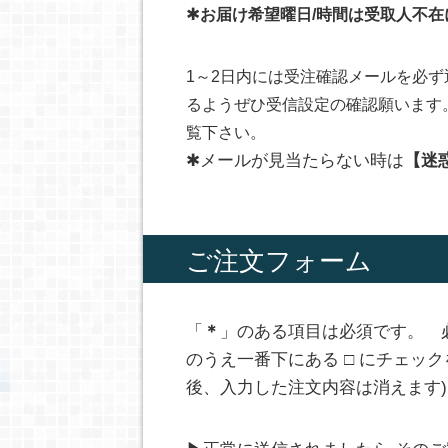
✱
お届け希望曜日/時間は受取人不
1～2日内には受注確認メールを必
るようぜひ受信設定の確認願います
覧下さい。
✱メールが見当たらない時は
【迷
ご注文フォーム
「
＊
」のある項目は必須です。 
のうえ一番下にある □ にチェッ
後、入力した注文内容は消えます)